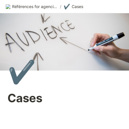
✔️
Références for agencies
/
Cases
✔️
Cases 